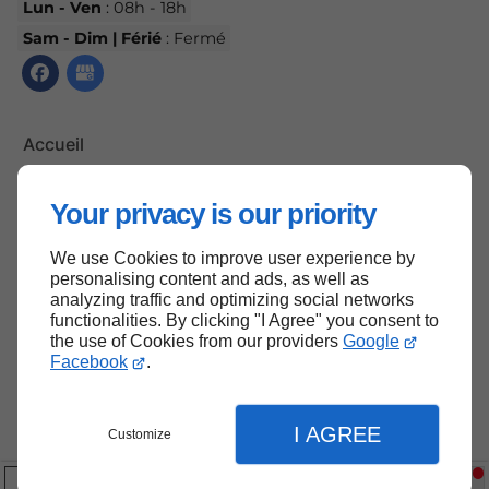
Lun - Ven
: 08h - 18h
Sam - Dim | Férié
: Fermé
Accueil
Contactez-nous
Your privacy is our priority
Mentions légales
Plan du site
We use Cookies to improve user experience by
personalising content and ads, as well as
analyzing traffic and optimizing social networks
functionalities. By clicking "I Agree" you consent to
the use of Cookies from our providers
Google
Haut de page
Facebook
.
I AGREE
Customize