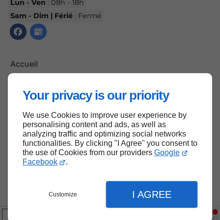
Lun - Ven
: 08h - 18h
Sam - Dim | Férié
: Fermé
Accueil
Contactez-nous
Your privacy is our priority
Mentions légales
Plan du site
We use Cookies to improve user experience by
personalising content and ads, as well as
analyzing traffic and optimizing social networks
functionalities. By clicking "I Agree" you consent to
Haut de page
the use of Cookies from our providers
Google
Facebook
.
I AGREE
Customize